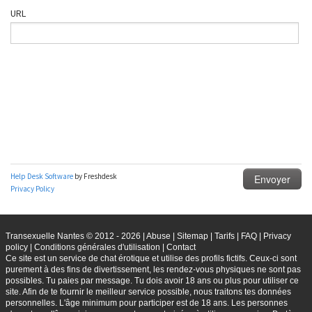
Transexuelle Nantes © 2012 - 2026
|
Abuse
|
Sitemap
|
Tarifs
|
FAQ
|
Privacy
policy
|
Conditions générales d'utilisation
|
Contact
Ce site est un service de chat érotique et utilise des profils fictifs. Ceux-ci sont
purement à des fins de divertissement, les rendez-vous physiques ne sont pas
possibles. Tu paies par message. Tu dois avoir 18 ans ou plus pour utiliser ce
site. Afin de te fournir le meilleur service possible, nous traitons tes données
personnelles. L'âge minimum pour participer est de 18 ans. Les personnes