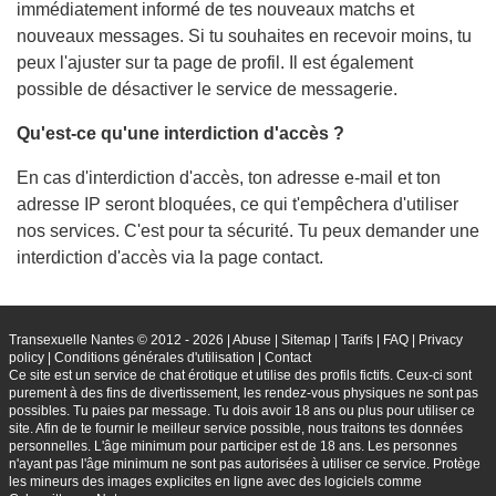
immédiatement informé de tes nouveaux matchs et
nouveaux messages. Si tu souhaites en recevoir moins, tu
peux l'ajuster sur ta page de profil. Il est également
possible de désactiver le service de messagerie.
Qu'est-ce qu'une interdiction d'accès ?
En cas d'interdiction d'accès, ton adresse e-mail et ton
adresse IP seront bloquées, ce qui t'empêchera d'utiliser
nos services. C'est pour ta sécurité. Tu peux demander une
interdiction d'accès via la page contact.
Transexuelle Nantes © 2012 - 2026
|
Abuse
|
Sitemap
|
Tarifs
|
FAQ
|
Privacy
policy
|
Conditions générales d'utilisation
|
Contact
Ce site est un service de chat érotique et utilise des profils fictifs. Ceux-ci sont
purement à des fins de divertissement, les rendez-vous physiques ne sont pas
possibles. Tu paies par message. Tu dois avoir 18 ans ou plus pour utiliser ce
site. Afin de te fournir le meilleur service possible, nous traitons tes données
personnelles. L'âge minimum pour participer est de 18 ans. Les personnes
n'ayant pas l'âge minimum ne sont pas autorisées à utiliser ce service. Protège
les mineurs des images explicites en ligne avec des logiciels comme